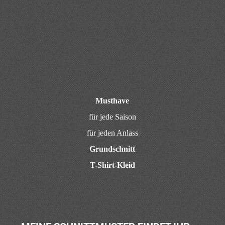
IN DER
PRYM AKADEMIE
STOLBERG BEI
AACHEN
Größensätze 34-40 / 40-46 / 46-52 / 52-58
und einige Modelle 58-62
Modelle mit vielen Schnittteilen wie z.B.
die
5-Pocket-Jeans
gibt es in Einzelgrößen