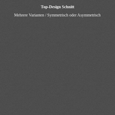
Top-Design Schnitt
Mehrere Varianten / Symmetrisch oder Asymmetrisch
Musthave
für jede Saison
für jeden Anlass
Grundschnitt
T-Shirt-Kleid
MEINE SCHNITTMUSTER FINDET IHR
JETZT AUCH IM HANDEL: